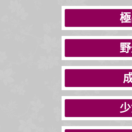
極
野
少