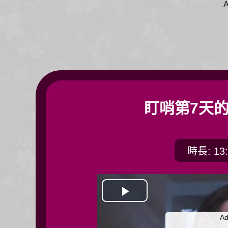
A
盯哨第7天
時長: 13:
開
Ad
始