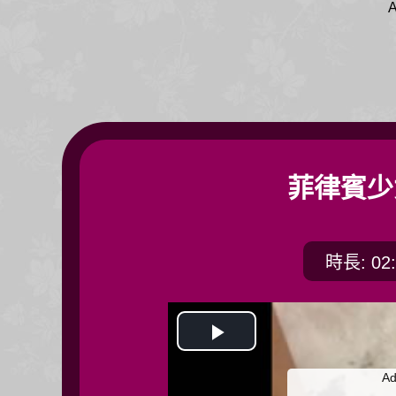
A
菲律賓少
時長: 02:
開
Ad
始