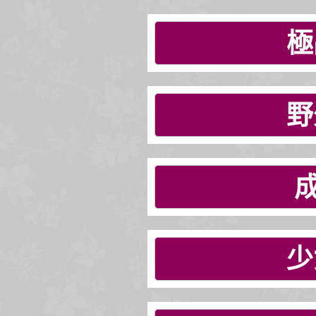
極
野
少